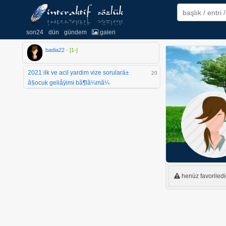
son24
dün
gündem
galeri
badia22
- [
1
-
]
2021 ilk ve acil yardim vize sorularä±
20
ã§ocuk geliåÿimi bã¶lã¼mã¼
henüz favorilediğ