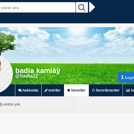
badia kamiåÿ
@badia22
1
başl
hakkında
entriler
favoriler
favorilenenler
is
i entrisi yok.