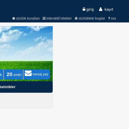
giriş
kayıt
sözlük kuralları
interaktif istekler
sözlükteki buglar
sss
20
ık
entri
mesaj yaz
tatistikler