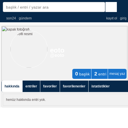
son24
gündem
kayıt ol
giriş
eoto
@eoto
0
2
başlık
entri
mesaj yaz
hakkında
entriler
favoriler
favorilenenler
istatistikler
henüz hakkında entri yok.