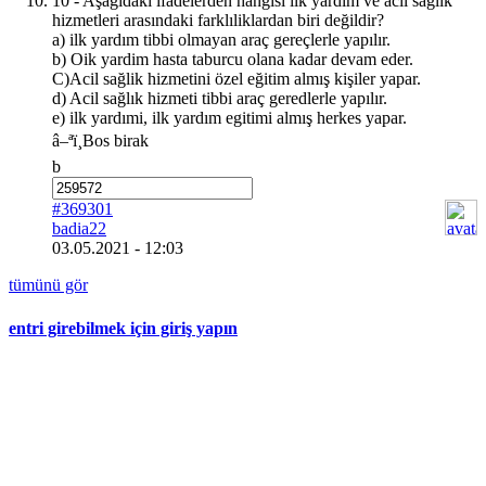
10 - Aşağıdaki ifadelerden hangisi ilk yardım ve acil sağlık
hizmetleri arasındaki farklıliklardan biri değildir?
a) ilk yardım tibbi olmayan araç gereçlerle yapılır.
b) Oik yardim hasta taburcu olana kadar devam eder.
C)Acil sağlik hizmetini özel eğitim almış kişiler yapar.
d) Acil sağlık hizmeti tibbi araç geredlerle yapılır.
e) ilk yardımi, ilk yardım egitimi almış herkes yapar.
â–ªï¸Bos birak
b
#369301
badia22
03.05.2021 - 12:03
tümünü gör
entri girebilmek için giriş yapın