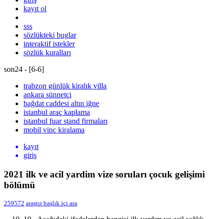
kayıt ol
sss
sözlükteki buglar
interaktif istekler
sözlük kuralları
son24 - [
6
-
6
]
trabzon günlük kiralık villa
ankara sünnetçi
bağdat caddesi altın iğne
istanbul araç kaplama
istanbul fuar stand firmaları
mobil vinç kiralama
kayıt
giriş
2021 ilk ve acil yardim vize soruları çocuk gelişimi
bölümü
259572
araştır
başlık içi ara