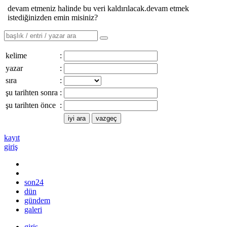
devam etmeniz halinde bu veri kaldırılacak.devam etmek
istediğinizden emin misiniz?
kelime
:
yazar
:
sıra
:
şu tarihten sonra
:
şu tarihten önce
:
kayıt
giriş
son24
dün
gündem
galeri
giriş