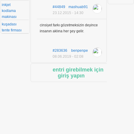
inkjet
#44849
mashuab91
kodlama
23.12.2015 - 14:30
makinası
kuşadası
cinsiyet farkı gözetmeksizin deyince
tente firması
insanın aklına her şey gelir.
#283636
benpenpe
08.06.2019 - 02:08
entri girebilmek için
giriş yapın