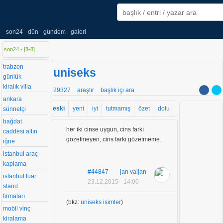
son24
dün
gündem
galeri
son24 - [
8
-
8
]
trabzon
uniseks
günlük
kiralık villa
29327
araştır
başlık içi ara
ankara
eski
yeni
iyi
tutmamış
özet
dolu
sünnetçi
bağdat
her iki cinse uygun, cins farkı
caddesi altın
gözetmeyen, cins farkı gözetmeme.
iğne
istanbul araç
kaplama
#44847
jan valjan
istanbul fuar
23.12.2015 - 14:00
stand
firmaları
(bkz:
uniseks isimler
)
mobil vinç
kiralama