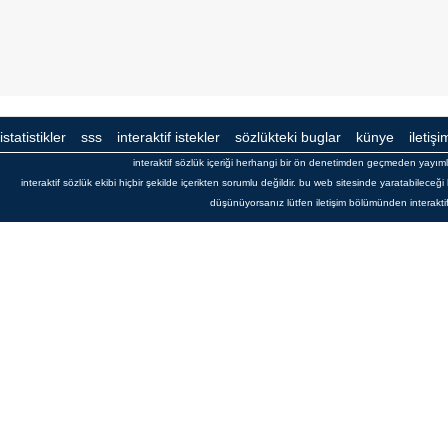
istatistikler
sss
interaktif istekler
sözlükteki buglar
künye
iletişi
interaktif sözlük içeriği herhangi bir ön denetimden geçmeden yayı
interaktif sözlük ekibi hiçbir şekilde içerikten sorumlu değildir. bu web sitesinde yaratabilece
düşünüyorsanız lütfen iletişim bölümünden interaktif s