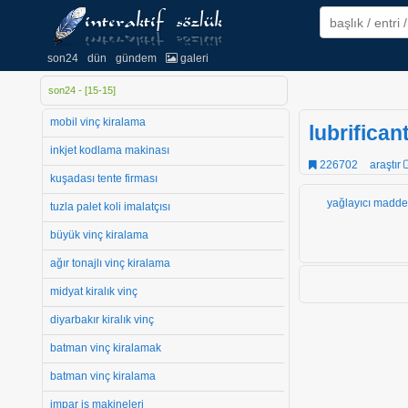
son24
dün
gündem
galeri
son24 - [
15
-
15
]
mobil vinç kiralama
lubrifican
inkjet kodlama makinası
226702
araştır
kuşadası tente firması
yağlayıcı madde
tuzla palet koli imalatçısı
büyük vinç kiralama
ağır tonajlı vinç kiralama
midyat kiralık vinç
diyarbakır kiralık vinç
batman vinç kiralamak
batman vinç kiralama
impar iş makineleri