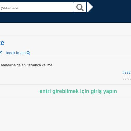
te
başlık içi ara
anlamına gelen italyanca kelime.
#332
30.03
entri girebilmek için giriş yapın