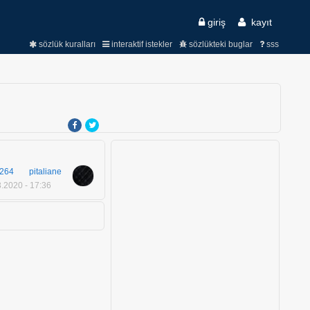
giriş
kayıt
sözlük kuralları
interaktif istekler
sözlükteki buglar
sss
264
pitaliane
.2020 - 17:36