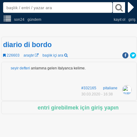
son24
gündem
kayıt ol
giriş
diario di bordo
226603
araştır
başlık içi ara
seyir defteri
anlamına gelen italyanca kelime.
#332165
pitaliane
30.03.2020 - 16:38
entri girebilmek için giriş yapın