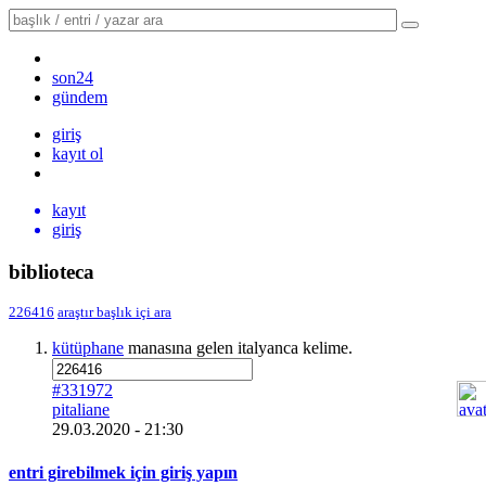
son24
gündem
giriş
kayıt ol
kayıt
giriş
biblioteca
226416
araştır
başlık içi ara
kütüphane
manasına gelen italyanca kelime.
#331972
pitaliane
29.03.2020 - 21:30
entri girebilmek için giriş yapın