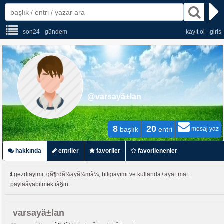
son24
gündem
kayıt ol
giriş
@varsayä±lan
8
20
başlık
entri
mesaj yaz
hakkında
entriler
favoriler
favorilenenler
istatistikler
gezdiäÿimi, gã¶rdã¼äÿã¼mã¼, bilgiäÿimi ve kullandä±äÿä±mä±
paylaåÿabilmek iã§in.
varsayä±lan