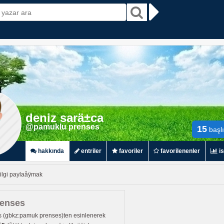
deniz sarä±ca
@pamuklu prenses
15
başl
hakkında
entriler
favoriler
favorilenenler
is
ilgi paylaåÿmak
renses
(gbkz:pamuk prenses)ten esinlenerek