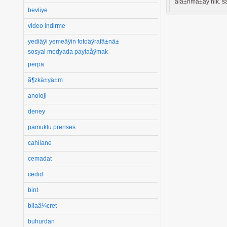
alä±nmä±åÿ nik. sã
bevliye
video indirme
yediäÿi yemeäÿin fotoäÿrafä±nä±
sosyal medyada paylaåÿmak
perpa
ã¶zkä±yä±m
anoloji
deney
pamuklu prenses
cahilane
cemadat
cedid
bint
bilaã¼cret
buhurdan