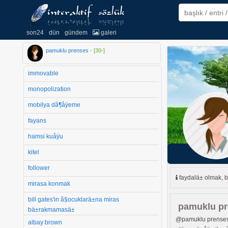
son24
dün
gündem
galeri
pamuklu prenses
- [
30
-
]
immovable
monopolization
mobilya dã¶åÿeme
fayans
hamsi kuåÿu
kitel
follower
faydalä± olmak, b
mirasa konmak
bill gates'in ã§ocuklarä±na miras
pamuklu p
bä±rakmamasä±
@pamuklu prenses 
albay brown