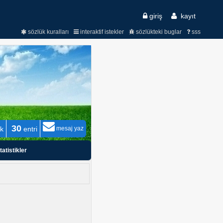
giriş
kayıt
sözlük kuralları
interaktif istekler
sözlükteki buglar
sss
30
ık
entri
mesaj yaz
tatistikler