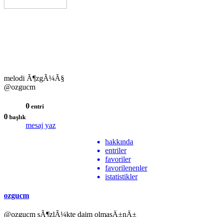
melodi Ã¶zgÃ¼Ã§
@ozgucm
0
entri
0
başlık
mesaj yaz
hakkında
entriler
favoriler
favorilenenler
istatistikler
ozgucm
@ozgucm sÃ¶zlÃ¼kte daim olmasÄ±nÄ±