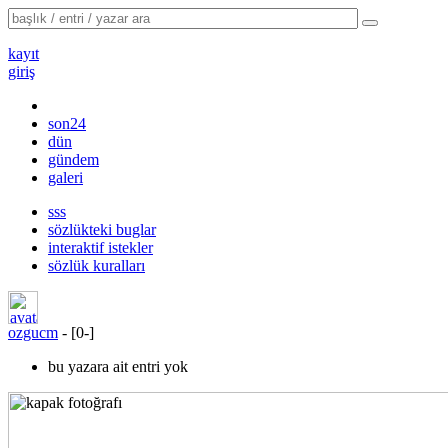
kayıt
giriş
son24
dün
gündem
galeri
sss
sözlükteki buglar
interaktif istekler
sözlük kuralları
ozgucm
- [
0
-
]
bu yazara ait entri yok