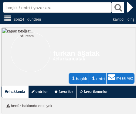
son24
gündem
kayıt ol
giriş
furkan ã§atak
@furkancatak
1
1
başlık
entri
mesaj yaz
hakkında
entriler
favoriler
favorilenenler
istatistikler
henüz hakkında entri yok.