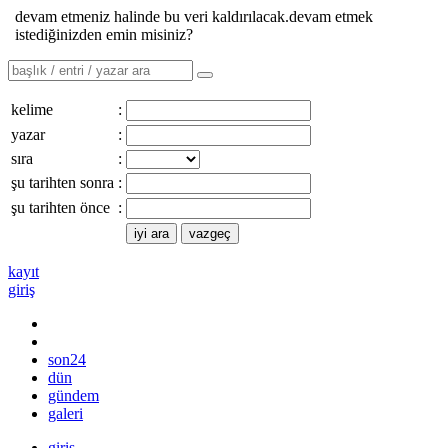
devam etmeniz halinde bu veri kaldırılacak.devam etmek
istediğinizden emin misiniz?
kelime
:
yazar
:
sıra
:
şu tarihten sonra
:
şu tarihten önce
:
kayıt
giriş
son24
dün
gündem
galeri
giriş