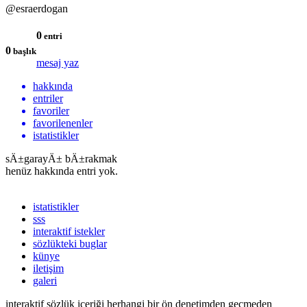
@esraerdogan
0
entri
0
başlık
mesaj yaz
hakkında
entriler
favoriler
favorilenenler
istatistikler
sÄ±garayÄ± bÄ±rakmak
henüz hakkında entri yok.
istatistikler
sss
interaktif istekler
sözlükteki buglar
künye
iletişim
galeri
interaktif sözlük içeriği herhangi bir ön denetimden geçmeden