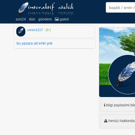
son24
dün
gündem
galeri
ceren1217
- [
0
-
]
bu yazara ait entri yok
bilgi paylasimi bi
henüz hakkında e