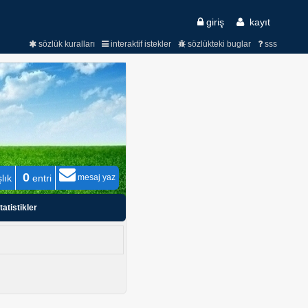
giriş
kayıt
sözlük kuralları
interaktif istekler
sözlükteki buglar
sss
0
lık
entri
mesaj yaz
tatistikler