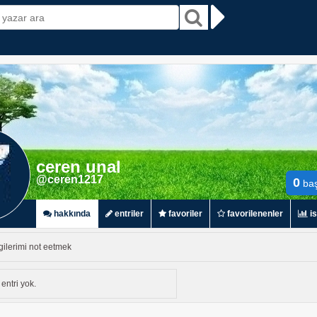
ceren unal
@ceren1217
0
baş
hakkında
entriler
favoriler
favorilenenler
is
lgilerimi not eetmek
ntri yok.