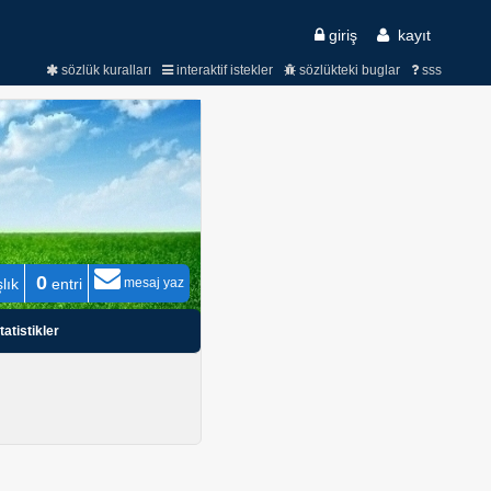
giriş
kayıt
sözlük kuralları
interaktif istekler
sözlükteki buglar
sss
0
lık
entri
mesaj yaz
tatistikler