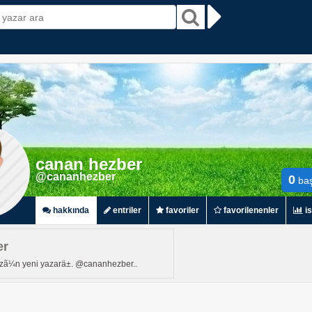
canan hezber
@cananhezber
0
baş
hakkında
entriler
favoriler
favorilenenler
is
er
¼n yeni yazarä±. @cananhezber..