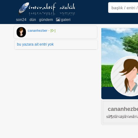
son24
dün
gündem
galeri
cananhezber
- [
0
-
]
bu yazara ait entri yok
cananhezb
sã¶zlã¼äÿã¼mã¼zã