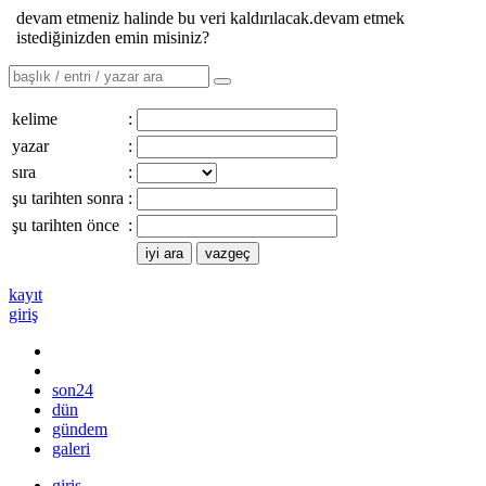
devam etmeniz halinde bu veri kaldırılacak.devam etmek
istediğinizden emin misiniz?
kelime
:
yazar
:
sıra
:
şu tarihten sonra
:
şu tarihten önce
:
kayıt
giriş
son24
dün
gündem
galeri
giriş