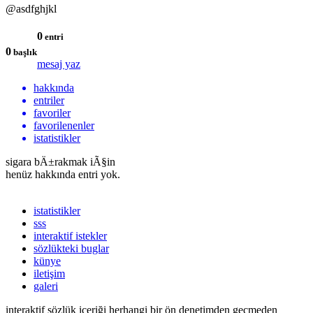
@asdfghjkl
0
entri
0
başlık
mesaj yaz
hakkında
entriler
favoriler
favorilenenler
istatistikler
sigara bÄ±rakmak iÃ§in
henüz hakkında entri yok.
istatistikler
sss
interaktif istekler
sözlükteki buglar
künye
iletişim
galeri
interaktif sözlük içeriği herhangi bir ön denetimden geçmeden