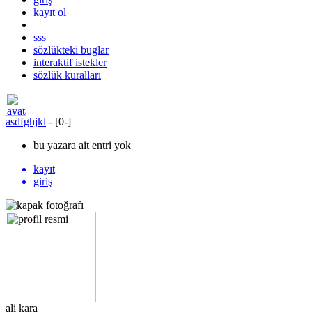
kayıt ol
sss
sözlükteki buglar
interaktif istekler
sözlük kuralları
asdfghjkl
- [
0
-
]
bu yazara ait entri yok
kayıt
giriş
ali kara