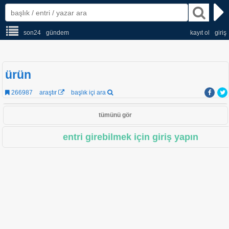
son24
gündem
kayıt ol
giriş
ürün
266987
araştır
başlık içi ara
tümünü gör
entri girebilmek için giriş yapın