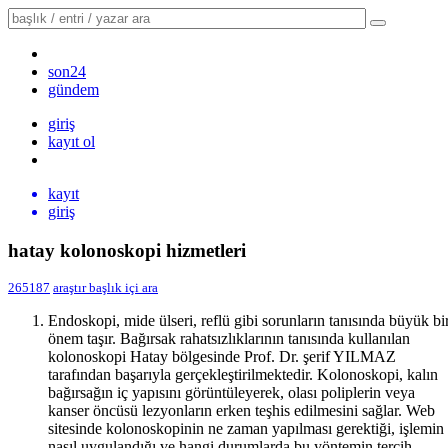
son24
gündem
giriş
kayıt ol
kayıt
giriş
hatay kolonoskopi hizmetleri
265187
araştır
başlık içi ara
Endoskopi, mide ülseri, reflü gibi sorunların tanısında büyük bi
önem taşır. Bağırsak rahatsızlıklarının tanısında kullanılan
kolonoskopi Hatay bölgesinde Prof. Dr. şerif YILMAZ
tarafından başarıyla gerçekleştirilmektedir. Kolonoskopi, kalın
bağırsağın iç yapısını görüntüleyerek, olası poliplerin veya
kanser öncüsü lezyonların erken teşhis edilmesini sağlar. Web
sitesinde kolonoskopinin ne zaman yapılması gerektiği, işlemin
nasıl uygulandığı ve hangi durumlarda bu yöntemin tercih