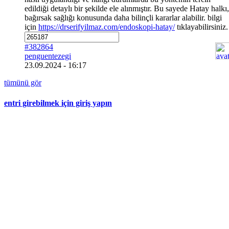
edildiği detaylı bir şekilde ele alınmıştır. Bu sayede Hatay halkı,
bağırsak sağlığı konusunda daha bilinçli kararlar alabilir. bilgi
için
https://drserifyilmaz.com/endoskopi-hatay/
tıklayabilirsiniz.
#382864
penguentezegi
23.09.2024 - 16:17
tümünü gör
entri girebilmek için giriş yapın