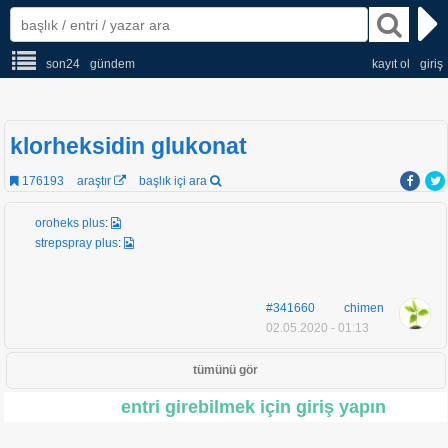
son24
gündem
kayıt ol
giriş
klorheksidin glukonat
176193
araştır
başlık içi ara
oroheks plus
:
strepspray plus
:
#341660
chimen
02.05.2020 - 01:13
tümünü gör
entri girebilmek için giriş yapın