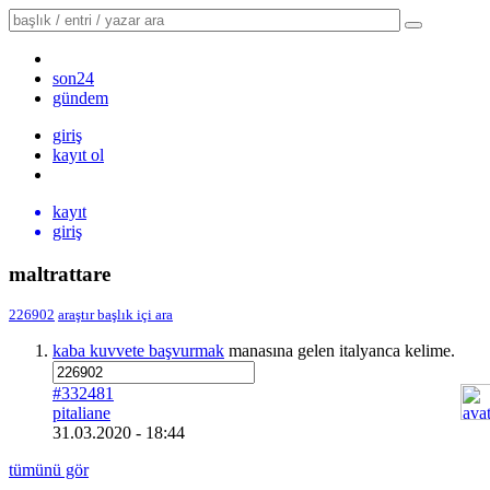
son24
gündem
giriş
kayıt ol
kayıt
giriş
maltrattare
226902
araştır
başlık içi ara
kaba kuvvete başvurmak
manasına gelen italyanca kelime.
#332481
pitaliane
31.03.2020 - 18:44
tümünü gör