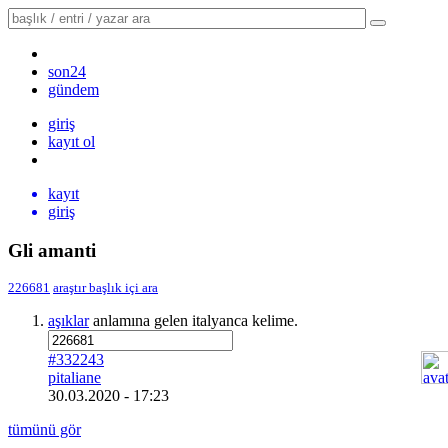
son24
gündem
giriş
kayıt ol
kayıt
giriş
Gli amanti
226681
araştır
başlık içi ara
aşıklar
anlamına gelen italyanca kelime.
#332243
pitaliane
30.03.2020 - 17:23
tümünü gör