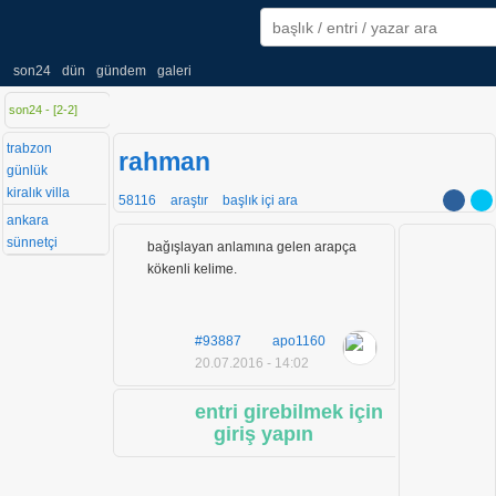
son24
dün
gündem
galeri
son24 - [
2
-
2
]
trabzon
rahman
günlük
kiralık villa
58116
araştır
başlık içi ara
ankara
sünnetçi
bağışlayan anlamına gelen arapça
kökenli kelime.
#93887
apo1160
20.07.2016 - 14:02
entri girebilmek için
giriş yapın