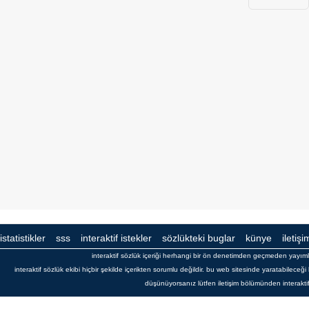
istatistikler
sss
interaktif istekler
sözlükteki buglar
künye
iletişi
interaktif sözlük içeriği herhangi bir ön denetimden geçmeden yayı
interaktif sözlük ekibi hiçbir şekilde içerikten sorumlu değildir. bu web sitesinde yaratabilece
düşünüyorsanız lütfen iletişim bölümünden interaktif s