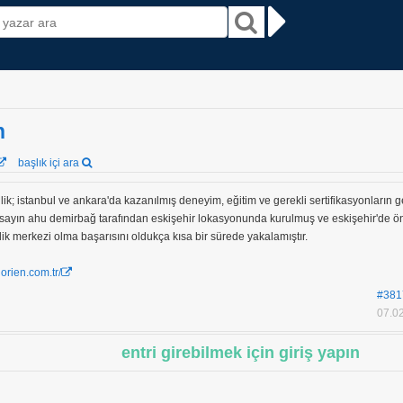
n
başlık içi ara
lik; istanbul ve ankara'da kazanılmış deneyim, eğitim ve gerekli sertifikasyonların ge
 sayın ahu demirbağ tarafından eskişehir lokasyonunda kurulmuş ve eskişehir'de ön
lik merkezi olma başarısını oldukça kısa bir sürede yakalamıştır.
orien.com.tr/
#381
07.02
entri girebilmek için giriş yapın