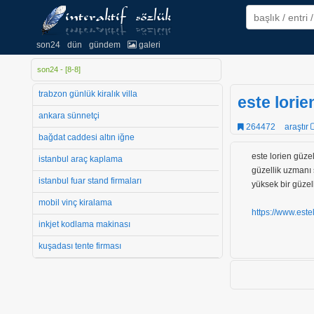
son24
dün
gündem
galeri
son24 - [
8
-
8
]
trabzon günlük kiralık villa
este lorie
ankara sünnetçi
264472
araştır
bağdat caddesi altın iğne
este lorien güzel
istanbul araç kaplama
güzellik uzmanı
istanbul fuar stand firmaları
yüksek bir güzel
mobil vinç kiralama
https://www.estel
inkjet kodlama makinası
kuşadası tente firması