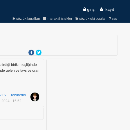
giriş
kayıt
sözlük kuralları
interaktif istekler
sözlükteki buglar
sss
tirdiği birikim eşliğinde
de gelen ve tavsiye oranı
716
robincrus
.2024 - 15:52