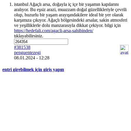
istanbul Ağaçlı arsa, doğayla iç içe bir yaşamın kapılarını
aralıyor. Bu eşsiz arazi, muazzam doğal güzellikleriyle çevrili
olup, huzurlu bir yaşam arayışındakilere ideal bir yer olarak
karşımıza çıkıyor. Ağaçlı bölgesindeki arsalar, sakin atmosferi
ve yeşilliklerle dolu manzarasıyla dikkat çekiyor. bilgi için
https://hedefali.com/agacli-arsa-sahibinden/
tıklayabilirsiniz.
#381538
penguentezegi
08.01.2024 - 12:28
entri girebilmek için giriş yapın