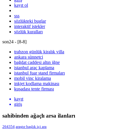
kayıt ol
sss
sözlükteki buglar
interaktif istekler
sözlük kuralları
son24 - [
8
-
8
]
trabzon günlük kiralık villa
ankara sünnetçi
bağdat caddesi altın iğne
istanbul araç kaplama
istanbul fuar stand firmaları
mobil vinç kiralama
inkjet kodlama makinası
kuşadası tente firması
kayıt
giriş
sahibinden ağaçlı arsa ilanları
264354
araştır
başlık içi ara