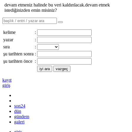
devam etmeniz halinde bu veri kaldırılacak.devam etmek
istediğinizden emin misiniz?
kelime
:
yazar
:
sıra
:
şu tarihten sonra
:
şu tarihten önce
:
kayıt
giriş
son24
dün
gündem
galeri
giriş