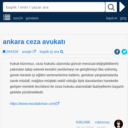
son24
gündem
kayıt ol
giriş
ankara ceza avukatı
264328
araştır
başlık içi ara
hukuk büromuz, ceza hukuku alanında güncel mevzuat değişikliklerini
yakından takip ederek kendini yenilemeyi ve geliştirmeyi ilke edinmiş,
gerek meslek içi eğitim seminerlerine katılımı, gerekse yargılamalarda
sanık müdafi, mağdur-müşteki vekili olduğu tipik davalardan hareketle
gelişen mesleki tecrübesi ile ceza hukuku alanındaki faaliyetlerini başarılı
şekilde yürütmektedir.
https://www.muratakman.com/
#381498
robincrus