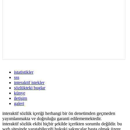
istatistikler
sss
interaktif istekler
sözlükteki buglar
künye
iletişim
galeri
interaktif sözlük içeriği herhangi bir ön denetimden geçmeden
yayımlanmakta ve doğruluğu garanti edilememektedir.
interaktif sözlük ekibi hiçbir şekilde içerikten sorumlu değildir. bu
web sitesinde yaratabileceği hukuki sakıncalar başta olmak üzere