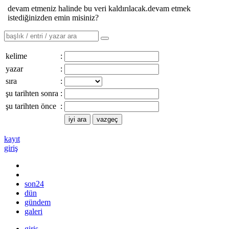
devam etmeniz halinde bu veri kaldırılacak.devam etmek
istediğinizden emin misiniz?
kelime
:
yazar
:
sıra
:
şu tarihten sonra
:
şu tarihten önce
:
kayıt
giriş
son24
dün
gündem
galeri
giriş