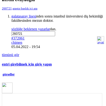
260721
araştır
başlık içi ara
galatasaray lisesi
nden sonra istanbul üniversitesi diş hekimliği
fakültesinden mezun doktor.
sözlüğe beklenen yazarlar
dan.
#372061
chimen
05.04.2022 - 19:54
tümünü gör
entri girebilmek için giriş yapın
görseller