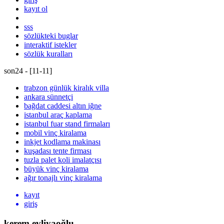
kayıt ol
sss
sözlükteki buglar
interaktif istekler
sözlük kuralları
son24 - [
11
-
11
]
trabzon günlük kiralık villa
ankara sünnetçi
bağdat caddesi altın iğne
istanbul araç kaplama
istanbul fuar stand firmaları
mobil vinç kiralama
inkjet kodlama makinası
kuşadası tente firması
tuzla palet koli imalatçısı
büyük vinç kiralama
ağır tonajlı vinç kiralama
kayıt
giriş
kerem evliyaoğlu