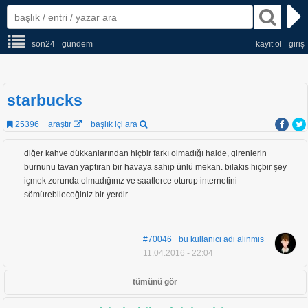
son24
gündem
kayıt ol
giriş
starbucks
25396
araştır
başlık içi ara
diğer kahve dükkanlarından hiçbir farkı olmadığı halde, girenlerin
burnunu tavan yaptıran bir havaya sahip ünlü mekan. bilakis hiçbir şey
içmek zorunda olmadığınız ve saatlerce oturup internetini
sömürebileceğiniz bir yerdir.
#70046
bu kullanici adi alinmis
11.04.2016 - 22:04
tümünü gör