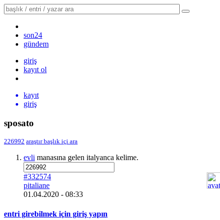
son24
gündem
giriş
kayıt ol
kayıt
giriş
sposato
226992
araştır
başlık içi ara
evli
manasına gelen italyanca kelime.
#332574
pitaliane
01.04.2020 - 08:33
entri girebilmek için giriş yapın