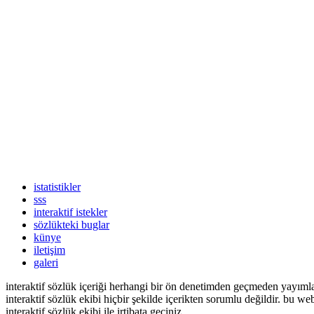
istatistikler
sss
interaktif istekler
sözlükteki buglar
künye
iletişim
galeri
interaktif sözlük içeriği herhangi bir ön denetimden geçmeden yayım
interaktif sözlük ekibi hiçbir şekilde içerikten sorumlu değildir. bu 
interaktif sözlük ekibi ile irtibata geçiniz.