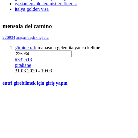
gaziantep aile terapistleri önerisi
italya golden visa
mensola del camino
226934
araştır
başlık içi ara
şömine rafı
manasına gelen italyanca kelime.
#332513
pitaliane
31.03.2020 - 19:03
entri girebilmek için giriş yapın