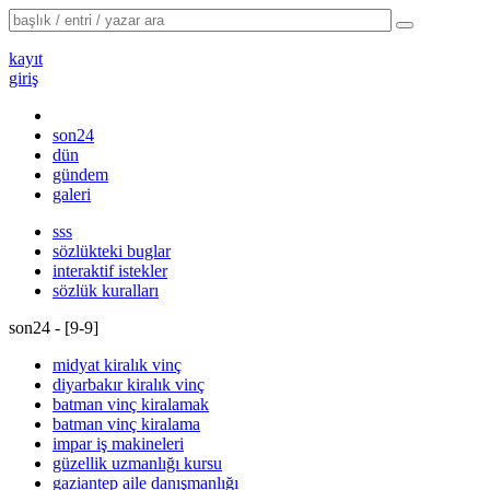
kayıt
giriş
son24
dün
gündem
galeri
sss
sözlükteki buglar
interaktif istekler
sözlük kuralları
son24 - [
9
-
9
]
midyat kiralık vinç
diyarbakır kiralık vinç
batman vinç kiralamak
batman vinç kiralama
impar iş makineleri
güzellik uzmanlığı kursu
gaziantep aile danışmanlığı