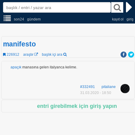
son24
gündem
kayıt ol
giriş
manifesto
226912
araştır
başlık içi ara
apaçık
manasına gelen italyanca kelime.
#332491
pitaliane
31.03.2020 - 18:50
entri girebilmek için giriş yapın