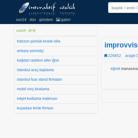
son24
dün
gündem
galeri
son24 - [
8
-
8
]
trabzon günlük kiralık villa
improvvis
ankara sünnetçi
226852
araştır
bağdat caddesi altın iğne
eğreti
manasına g
istanbul araç kaplama
istanbul fuar stand firmaları
mobil vinç kiralama
inkjet kodlama makinası
kuşadası tente firması