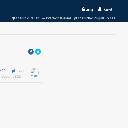
giriş
kayıt
sözlük kuralları
interaktif istekler
sözlükteki buglar
sss
431
pitaliane
.2020 - 18:15