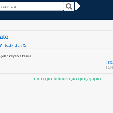
ato
başlık içi ara
elen italyanca kelime.
#332
31.03
entri girebilmek için giriş yapın