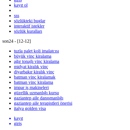
kayıt ol
sss
sözlükteki buglar
interaktif istekler
sözlük kuralları
son24 - [
12
-
12
]
tuzla palet koli imalatçısı
büyük vinç kiralama
ağır tonajlı vinç kiralama
midyat kiralık vinç
diyarbakır kiralık vinç
batman vinç kiralamak
batman vinç kiralama
impar iş makineleri
güzellik uzmanlığı kursu
gaziantep aile danışmanlığı
gaziantep aile terapistleri önerisi
italya golden visa
kayıt
giriş