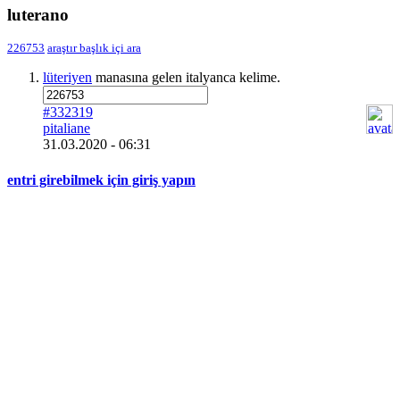
luterano
226753
araştır
başlık içi ara
lüteriyen
manasına gelen italyanca kelime.
#332319
pitaliane
31.03.2020 - 06:31
entri girebilmek için giriş yapın