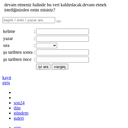
devam etmeniz halinde bu veri kaldırılacak.devam etmek
istediğinizden emin misiniz?
kelime
:
yazar
:
sıra
:
şu tarihten sonra
:
şu tarihten önce
:
kayıt
giriş
son24
dün
gündem
galeri
giriş