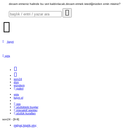
devam etmeniz halinde bu veri kaldırılacak.devam etmek istediğinizden emin misiniz?
kayıt
giriş
son24
dün
gündem
galeri
giriş
kayıt ol
sss
sözlükteki buglar
interaktif istekler
sözlük kuralları
son24 - [
9
-
9
]
midyat kiralık vinç