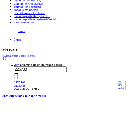
diyarbakır kiralık vinç
batman vinç kiralamak
batman vinç kiralama
impar iş makineleri
güzellik uzmanlığı kursu
gaziantep aile danışmanlığı
gaziantep aile terapistleri önerisi
italya golden visa
kayıt
giriş
adescare
226738
araştır
başlık içi ara
yem
anlamına gelen italyanca kelime.
#332300
pitaliane
30.03.2020 - 17:57
entri girebilmek için giriş yapın