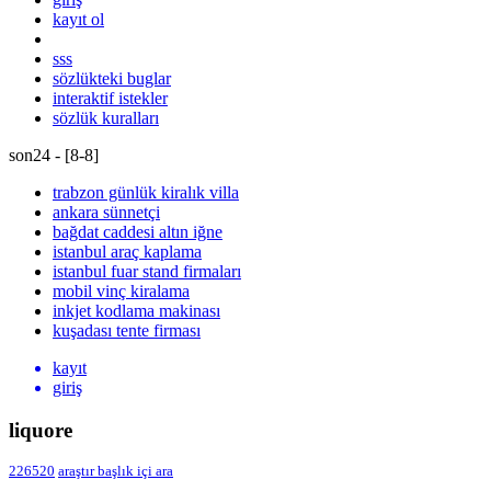
kayıt ol
sss
sözlükteki buglar
interaktif istekler
sözlük kuralları
son24 - [
8
-
8
]
trabzon günlük kiralık villa
ankara sünnetçi
bağdat caddesi altın iğne
istanbul araç kaplama
istanbul fuar stand firmaları
mobil vinç kiralama
inkjet kodlama makinası
kuşadası tente firması
kayıt
giriş
liquore
226520
araştır
başlık içi ara