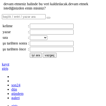
devam etmeniz halinde bu veri kaldırılacak.devam etmek
istediğinizden emin misiniz?
kelime
:
yazar
:
sıra
:
şu tarihten sonra
:
şu tarihten önce
:
kayıt
giriş
son24
dün
gündem
galeri
giriş