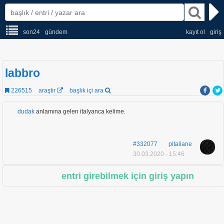
son24
gündem
kayıt ol
giriş
labbro
226515
araştır
başlık içi ara
dudak
anlamına gelen italyanca kelime.
#332077
pitaliane
30.03.2020 - 15:46
entri girebilmek için giriş yapın