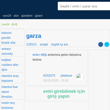
son24
dün
gündem
galeri
son24 - [
8
-
8
]
trabzon
garza
günlük
kiralık villa
226513
araştır
başlık içi ara
ankara
sünnetçi
keten tiftiği
anlamına gelen italyanca
kelime.
bağdat
caddesi altın
iğne
#332075
pitaliane
istanbul araç
30.03.2020 - 15:45
kaplama
istanbul fuar
entri girebilmek için
stand
giriş yapın
firmaları
mobil vinç
kiralama