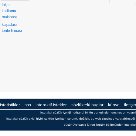
inkjet
kodlama
makinası
kuşadası
tente firması
istatistikler
sss
interaktif istekler
sözlükteki buglar
künye
iletişi
interaktif sözlük içeriği herhangi bir ön denetimden geçmeden yayı
interaktif sözlük ekibi hiçbir şekilde içerikten sorumlu değildir. bu web sitesinde yaratabilece
düşünüyorsanız lütfen iletişim bölümünden interaktif s