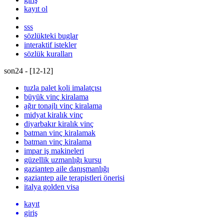
kayıt ol
sss
sözlükteki buglar
interaktif istekler
sözlük kuralları
son24 - [
12
-
12
]
tuzla palet koli imalatçısı
büyük vinç kiralama
ağır tonajlı vinç kiralama
midyat kiralık vinç
diyarbakır kiralık vinç
batman vinç kiralamak
batman vinç kiralama
impar iş makineleri
güzellik uzmanlığı kursu
gaziantep aile danışmanlığı
gaziantep aile terapistleri önerisi
italya golden visa
kayıt
giriş