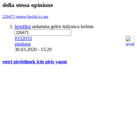
della stessa opinione
226471
araştır
başlık içi ara
hemfikir
anlamına gelen italyanca kelime.
#332033
pitaliane
30.03.2020 - 15:20
entri girebilmek için giriş yapın