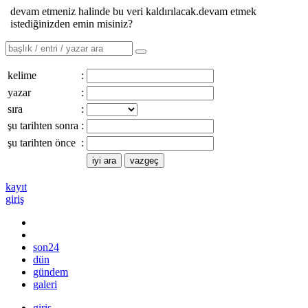
devam etmeniz halinde bu veri kaldırılacak.devam etmek
istediğinizden emin misiniz?
kelime
:
yazar
:
sıra
:
şu tarihten sonra
:
şu tarihten önce
:
kayıt
giriş
son24
dün
gündem
galeri
giriş