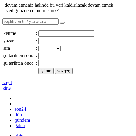
devam etmeniz halinde bu veri kaldırılacak.devam etmek
istediğinizden emin misiniz?
kelime
:
yazar
:
sıra
:
şu tarihten sonra
:
şu tarihten önce
:
kayıt
giriş
son24
dün
gündem
galeri
giriş