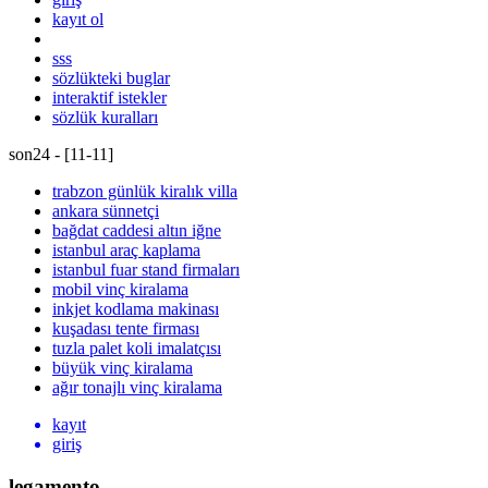
kayıt ol
sss
sözlükteki buglar
interaktif istekler
sözlük kuralları
son24 - [
11
-
11
]
trabzon günlük kiralık villa
ankara sünnetçi
bağdat caddesi altın iğne
istanbul araç kaplama
istanbul fuar stand firmaları
mobil vinç kiralama
inkjet kodlama makinası
kuşadası tente firması
tuzla palet koli imalatçısı
büyük vinç kiralama
ağır tonajlı vinç kiralama
kayıt
giriş
legamento