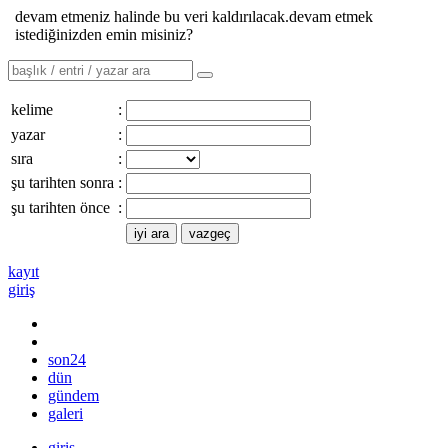
devam etmeniz halinde bu veri kaldırılacak.devam etmek
istediğinizden emin misiniz?
kelime
:
yazar
:
sıra
:
şu tarihten sonra
:
şu tarihten önce
:
kayıt
giriş
son24
dün
gündem
galeri
giriş