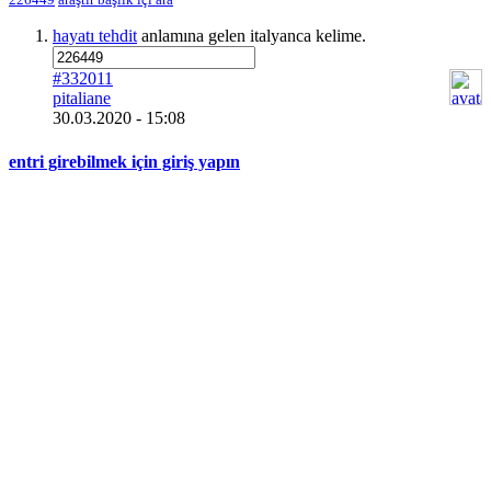
hayatı tehdit
anlamına gelen italyanca kelime.
#332011
pitaliane
30.03.2020 - 15:08
entri girebilmek için giriş yapın