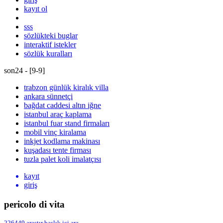
kayıt ol
sss
sözlükteki buglar
interaktif istekler
sözlük kuralları
son24 - [
9
-
9
]
trabzon günlük kiralık villa
ankara sünnetçi
bağdat caddesi altın iğne
istanbul araç kaplama
istanbul fuar stand firmaları
mobil vinç kiralama
inkjet kodlama makinası
kuşadası tente firması
tuzla palet koli imalatçısı
kayıt
giriş
pericolo di vita
226449
araştır
başlık içi ara