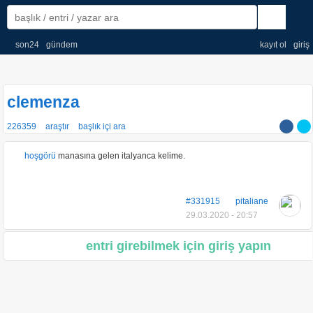
son24
gündem
kayıt ol
giriş
clemenza
226359
araştır
başlık içi ara
hoşgörü
manasına gelen italyanca kelime.
#331915
pitaliane
29.03.2020 - 20:57
entri girebilmek için giriş yapın