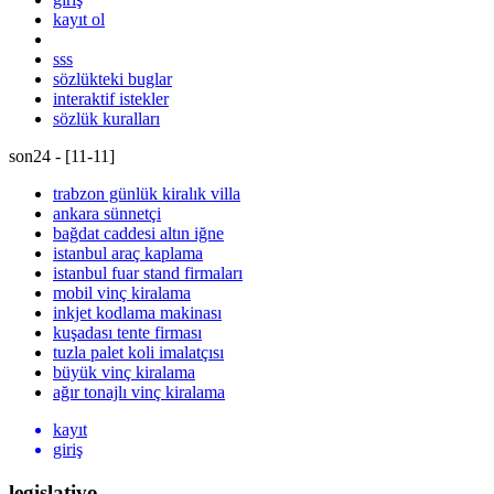
kayıt ol
sss
sözlükteki buglar
interaktif istekler
sözlük kuralları
son24 - [
11
-
11
]
trabzon günlük kiralık villa
ankara sünnetçi
bağdat caddesi altın iğne
istanbul araç kaplama
istanbul fuar stand firmaları
mobil vinç kiralama
inkjet kodlama makinası
kuşadası tente firması
tuzla palet koli imalatçısı
büyük vinç kiralama
ağır tonajlı vinç kiralama
kayıt
giriş
legislativo