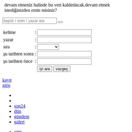
devam etmeniz halinde bu veri kaldırılacak.devam etmek
istediğinizden emin misiniz?
kelime
:
yazar
:
sıra
:
şu tarihten sonra
:
şu tarihten önce
:
kayıt
giriş
son24
dün
gündem
galeri
giriş