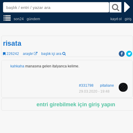
son24
gündem
kayıt ol
giriş
risata
226242
araştır
başlık içi ara
kahkaha
manasına gelen italyanca kelime.
#331798
pitaliane
29.03.2020 - 19:48
entri girebilmek için giriş yapın