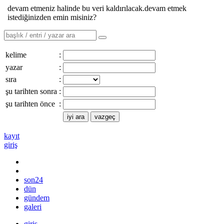
devam etmeniz halinde bu veri kaldırılacak.devam etmek
istediğinizden emin misiniz?
kelime
:
yazar
:
sıra
:
şu tarihten sonra
:
şu tarihten önce
:
kayıt
giriş
son24
dün
gündem
galeri
giriş