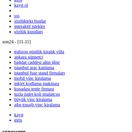
kayıt ol
sss
sözlükteki buglar
interaktif istekler
sözlük kuralları
son24 - [
11
-
11
]
trabzon günlük kiralık villa
ankara sünnetçi
bağdat caddesi altın iğne
istanbul araç kaplama
istanbul fuar stand firmaları
mobil vinç kiralama
inkjet kodlama makinası
kuşadası tente firması
tuzla palet koli imalatçısı
büyük vinç kiralama
ağır tonajlı vinç kiralama
kayıt
giriş
conoscere