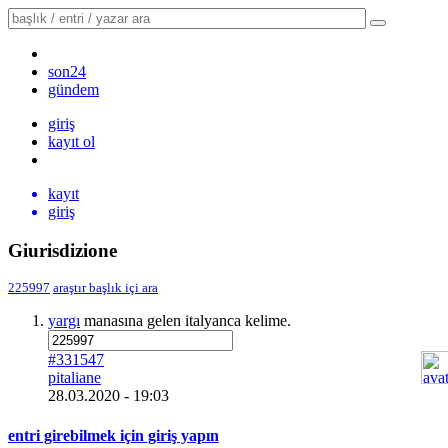
son24
gündem
giriş
kayıt ol
kayıt
giriş
Giurisdizione
225997
araştır
başlık içi ara
yargı
manasına gelen italyanca kelime.
#331547
pitaliane
28.03.2020 - 19:03
entri girebilmek için giriş yapın