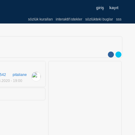
giriş
kayıt
sözlük kuralları
interaktif istekler
sözlükteki buglar
sss
542
pitaliane
.2020 - 19:00