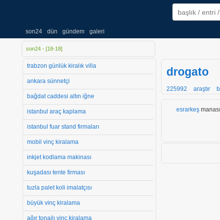
son24
dün
gündem
galeri
son24 - [
18
-
18
]
trabzon günlük kiralık villa
drogato
ankara sünnetçi
225992
araştır
b
bağdat caddesi altın iğne
esrarkeş
manasın
istanbul araç kaplama
istanbul fuar stand firmaları
mobil vinç kiralama
inkjet kodlama makinası
kuşadası tente firması
tuzla palet koli imalatçısı
büyük vinç kiralama
ağır tonajlı vinç kiralama