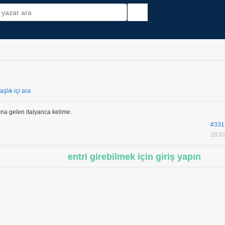
aşlık içi ara
a gelen italyanca kelime.
#331
28.03
entri girebilmek için giriş yapın