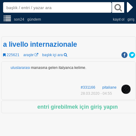
son24
gündem
kayıt ol
giriş
a livello internazionale
225621
araştır
başlık içi ara
uluslararası
manasına gelen italyanca kelime.
#331166
pitaliane
28.03.2020 - 04:55
entri girebilmek için giriş yapın