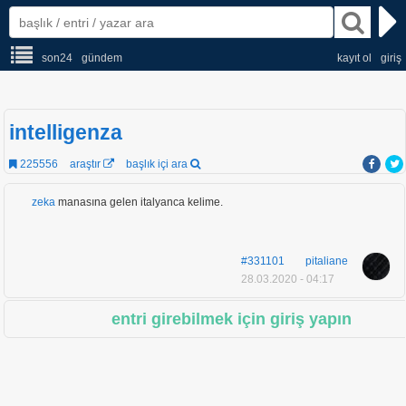
son24
gündem
kayıt ol
giriş
intelligenza
225556
araştır
başlık içi ara
zeka
manasına gelen italyanca kelime.
#331101
pitaliane
28.03.2020 - 04:17
entri girebilmek için giriş yapın