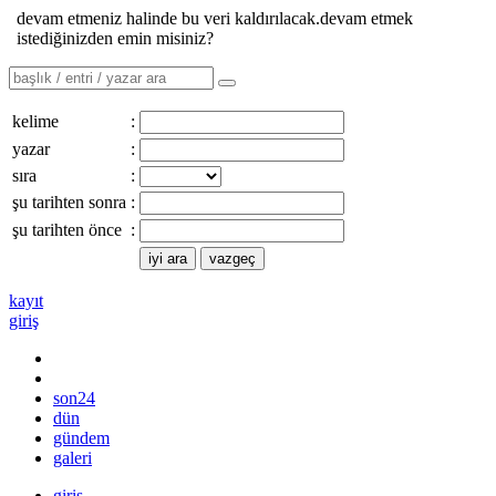
devam etmeniz halinde bu veri kaldırılacak.devam etmek
istediğinizden emin misiniz?
kelime
:
yazar
:
sıra
:
şu tarihten sonra
:
şu tarihten önce
:
kayıt
giriş
son24
dün
gündem
galeri
giriş