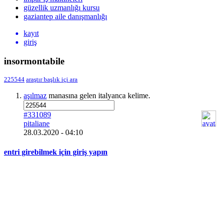
güzellik uzmanlığı kursu
gaziantep aile danışmanlığı
kayıt
giriş
insormontabile
225544
araştır
başlık içi ara
aşılmaz
manasına gelen italyanca kelime.
#331089
pitaliane
28.03.2020 - 04:10
entri girebilmek için giriş yapın