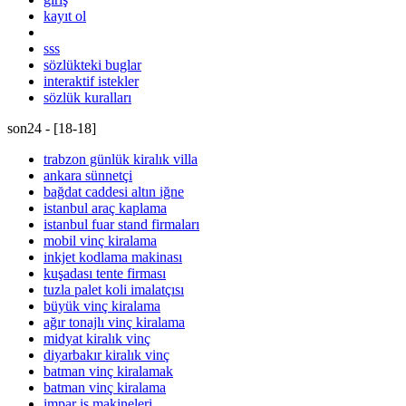
kayıt ol
sss
sözlükteki buglar
interaktif istekler
sözlük kuralları
son24 - [
18
-
18
]
trabzon günlük kiralık villa
ankara sünnetçi
bağdat caddesi altın iğne
istanbul araç kaplama
istanbul fuar stand firmaları
mobil vinç kiralama
inkjet kodlama makinası
kuşadası tente firması
tuzla palet koli imalatçısı
büyük vinç kiralama
ağır tonajlı vinç kiralama
midyat kiralık vinç
diyarbakır kiralık vinç
batman vinç kiralamak
batman vinç kiralama
impar iş makineleri