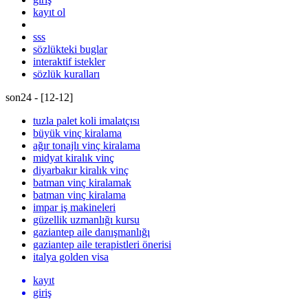
kayıt ol
sss
sözlükteki buglar
interaktif istekler
sözlük kuralları
son24 - [
12
-
12
]
tuzla palet koli imalatçısı
büyük vinç kiralama
ağır tonajlı vinç kiralama
midyat kiralık vinç
diyarbakır kiralık vinç
batman vinç kiralamak
batman vinç kiralama
impar iş makineleri
güzellik uzmanlığı kursu
gaziantep aile danışmanlığı
gaziantep aile terapistleri önerisi
italya golden visa
kayıt
giriş