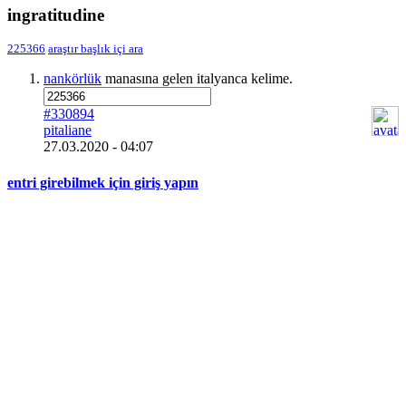
ingratitudine
225366
araştır
başlık içi ara
nankörlük
manasına gelen italyanca kelime.
#330894
pitaliane
27.03.2020 - 04:07
entri girebilmek için giriş yapın