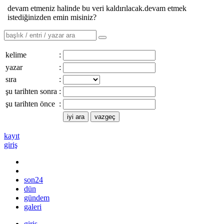
devam etmeniz halinde bu veri kaldırılacak.devam etmek
istediğinizden emin misiniz?
kelime
:
yazar
:
sıra
:
şu tarihten sonra
:
şu tarihten önce
:
kayıt
giriş
son24
dün
gündem
galeri
giriş