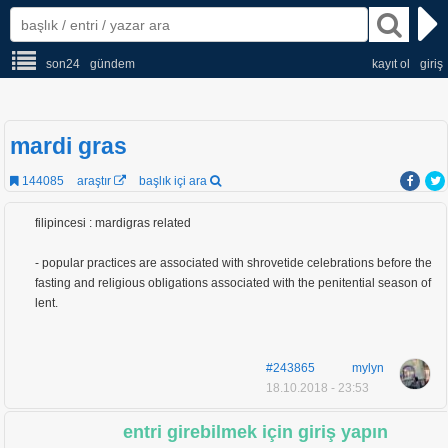
son24
gündem
kayıt ol
giriş
mardi gras
144085
araştır
başlık içi ara
filipincesi : mardigras related
- popular practices are associated with shrovetide celebrations before the
fasting and religious obligations associated with the penitential season of
lent.
#243865
mylyn
18.10.2018 - 23:53
entri girebilmek için giriş yapın